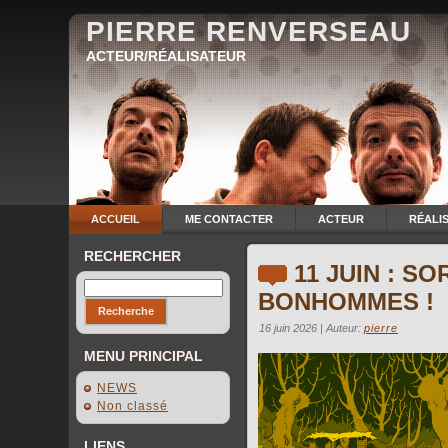
PIERRE RENVERSEAU
ACTEUR/RÉALISATEUR
ACCUEIL
ME CONTACTER
ACTEUR
RÉALI
RECHERCHER
11 JUIN : S
BONHOMMES !
16 juin 2026 | Auteur:
pierre
MENU PRINCIPAL
NEWS
Non classé
LIENS