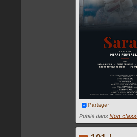
Partager
Publié dans
Non class