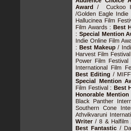
Audience Choice 
Award
/ Cuckoo Int
/Golden Eagle Indie 
Hallucinea Film Festi
Film Awards :
Best H
:
Special Mention 
Indie Online Film Aw
:
Best Makeup
/ Ind
Harvest Film Festiva
Power Film Festival
International Film F
Best Editing
/ MIFF
Special Mention A
Film Festival :
Best 
Honorable Mentio
Black Panther Inter
Southern Cone Inter
Athvikvaruni Interna
Writer
/ 8 & Halfil
Best Fantastic
/ Da