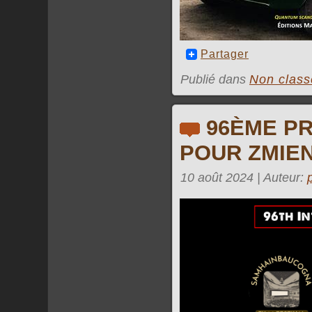
Partager
Publié dans
Non class
96ÈME PR
POUR ZMIEN
10 août 2024 | Auteur: