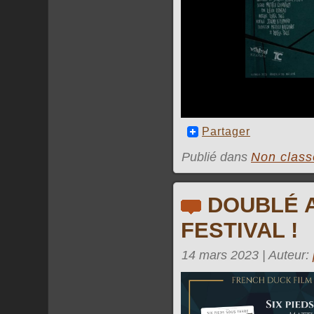
Partager
Publié dans
Non class
DOUBLÉ 
FESTIVAL !
14 mars 2023 | Auteur: