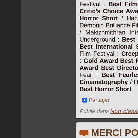
Festival :
Best Fil
Critic’s Choice Aw
Horror Short
/ Happ
Demonic Brilliance Fi
/ Makizhmithran Int
Underground :
Best
Best International 
Film Festival :
Creep
:
Gold Award Best F
Award Best Directo
Fear :
Best Fearle
Cinematography
/ H
Best Horror Short
Partager
Publié dans
Non class
MERCI PO