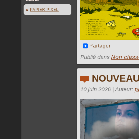
PAPIER PIXEL
Partager
Publié dans
Non class
NOUVEAU
10 juin 2026 | Auteur:
p