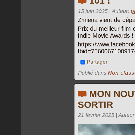
101 !
15 juin 2025 | Auteur:
p
Zmiena vient de dépas
Prix du meilleur film
Indie Movie Awards !
https://www.faceboo
fbid=7560067100917
Partager
Publié dans
Non class
MON NOU
SORTIR
21 février 2025 | Auteu