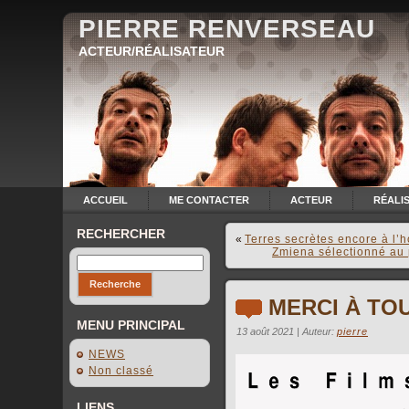
PIERRE RENVERSEAU
ACTEUR/RÉALISATEUR
ACCUEIL
ME CONTACTER
ACTEUR
RÉALI
RECHERCHER
«
Terres secrètes encore à l’
Zmiena sélectionné au p
MERCI À TOU
MENU PRINCIPAL
13 août 2021 | Auteur:
pierre
NEWS
Non classé
LIENS